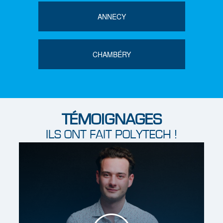
Contact formation apprenti
Brochure formation
ANNECY
Ils ont fait Polytech
CHAMBÉRY
Visite virtuelle
Contact
TÉMOIGNAGES
ILS ONT FAIT POLYTECH !